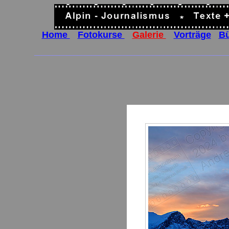
Home
..
Fotokurse
..
Galerie
..
Vorträge
..
B
______________________________________________________