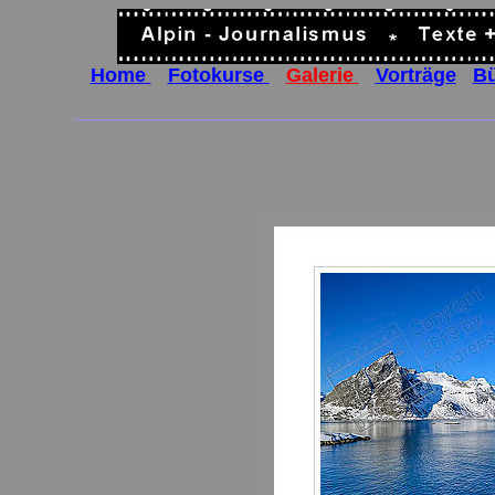
Home
..
Fotokurse
..
Galerie
..
Vorträge
..
B
______________________________________________________